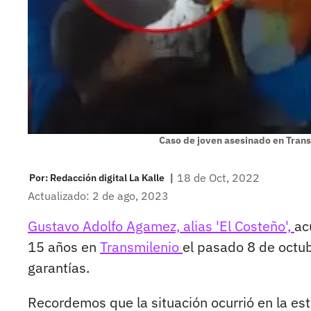
Caso de joven asesinado en Trans
|
18 de Oct, 2022
Por:
Redacción digital La Kalle
Actualizado: 2 de ago, 2023
Gustavo Adolfo Agamez, alias 'El Costeño',
ac
15 años en
Transmilenio
el pasado 8 de octubr
garantías.
Recordemos que la situación ocurrió en la es