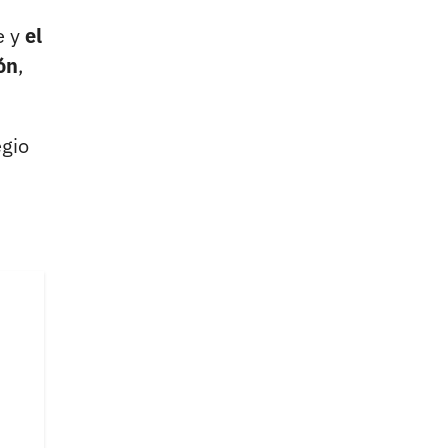
e y
el
ón
,
egio