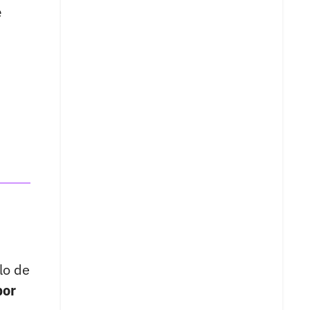
e
lo de
por