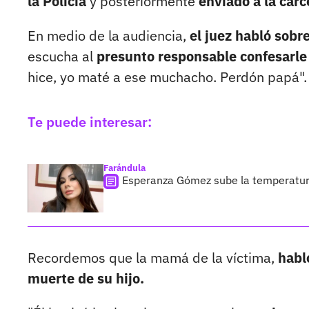
la Policía
y posteriormente
enviado a la cárc
En medio de la audiencia,
el juez habló sobr
escucha al
presunto responsable confesarle 
hice, yo maté a ese muchacho. Perdón papá".
Te puede interesar:
Farándula
Esperanza Gómez sube la temperatura 
Recordemos que la mamá de la víctima,
habl
muerte de su hijo.