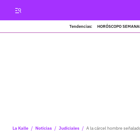
Tendencias:
HORÓSCOPO SEMANA
/
/
/
La Kalle
Noticias
Judiciales
A la cárcel hombre señalad