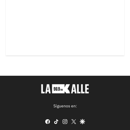
Síguenos en:
facebook
tiktok
instagram
twitter
google