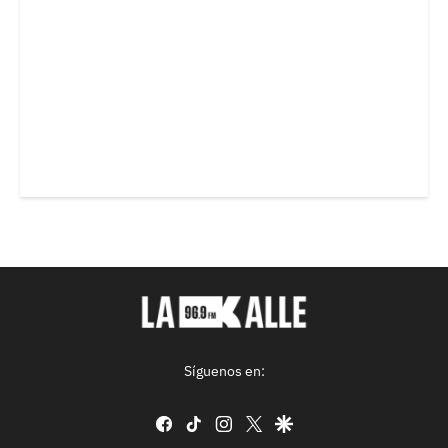
Síguenos en:
facebook
tiktok
instagram
twitter
google