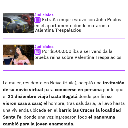
Judiciales
Extraña mujer estuvo con John Poulos
en el apartamento donde mataron a
Valentina Trespalacios
Judiciales
Por $500.000 iba a ser vendida la
prueba reina sobre Valentina Trespalacios
La mujer, residente en Neiva (Huila), aceptó una
invitación
de su novio virtual
para
conocerse en persona
por lo que
el
21 diciembre viajó hasta Bogotá
donde por fin
se
vieron cara a cara;
el hombre, tras saludarla, la llevó hasta
una vivienda ubicada en el
barrio las Cruces la localidad
Santa Fe
, donde una vez ingresaron todo
el panorama
cambió para la joven enamorada.