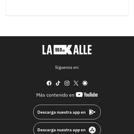
Síguenos en:
facebook
tiktok
instagram
twitter
google
youtube-
Más contenido en
footer
Descarga nuestra app en
Descarga nuestra app en