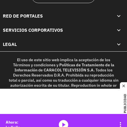
RED DE PORTALES
SERVICIOS CORPORATIVOS
LEGAL
El uso de este sitio web implica la aceptación de los
Términos y condiciones
y
Políticas de Tratamiento de la
Información
de
CARACOL TELEVISIÓN S.A.
Todos los
Derechos Reservados D.R.A. Prohibida su reproducción
total o parcial, así como su traducción a cualquier idioma sin
autorización escrita de su titular. Reproduction in whole or
c
in part, or translation without written permission is
prohibited. All rights reserved 2025.
PUBLICIDAD
MIEMBRO DE:
media-icon