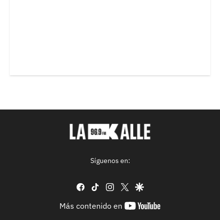
Síguenos en:
facebook
tiktok
instagram
twitter
google
youtube-
Más contenido en
footer