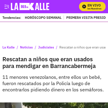
EN VIVO
Mira Todos Nuestros Progr
Tendencias:
HORÓSCOPO SEMANAL
PRIMERA VISITA PRESID
PUBLICIDAD
/
/
/
La Kalle
Noticias
Judiciales
Rescatan a niños que eran usad
Rescatan a niños que eran usados
para mendigar en Barrancabermeja
11 menores venezolanos, entre ellos un bebé,
fueron rescatados por la Policía luego de
encontrarlos pidiendo dinero en los semáforos.