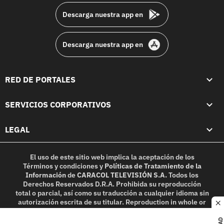
Descarga nuestra app en
Descarga nuestra app en
RED DE PORTALES
SERVICIOS CORPORATIVOS
LEGAL
El uso de este sitio web implica la aceptación de los
Términos y condiciones
y
Políticas de Tratamiento de la
Información
de
CARACOL TELEVISIÓN S.A.
Todos los
Derechos Reservados D.R.A. Prohibida su reproducción
total o parcial, así como su traducción a cualquier idioma sin
autorización escrita de su titular. Reproduction in whole or
c
in part, or translation without written permission is
prohibited. All rights reserved 2025.