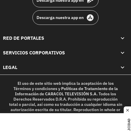
Descarga nuestra app en
Descarga nuestra app en
RED DE PORTALES
SERVICIOS CORPORATIVOS
LEGAL
El uso de este sitio web implica la aceptación de los
Términos y condiciones
y
Políticas de Tratamiento de la
Información
de
CARACOL TELEVISIÓN S.A.
Todos los
Derechos Reservados D.R.A. Prohibida su reproducción
total o parcial, así como su traducción a cualquier idioma sin
autorización escrita de su titular. Reproduction in whole or
c
in part, or translation without written permission is
prohibited. All rights reserved 2025.
PUBLICIDAD