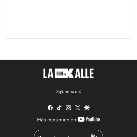
Síguenos en:
facebook
tiktok
instagram
twitter
google
youtube-
Más contenido en
footer