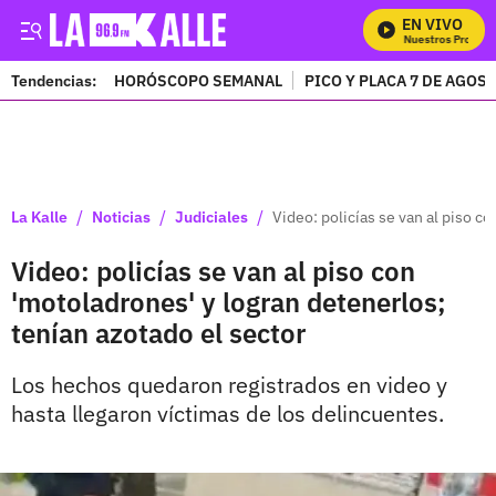
EN VIVO
Mira Todos Nuestros Program
Tendencias:
HORÓSCOPO SEMANAL
PICO Y PLACA 7 DE AGOS
PUBLICIDAD
/
/
/
La Kalle
Noticias
Judiciales
Video: policías se van al piso c
Video: policías se van al piso con
'motoladrones' y logran detenerlos;
tenían azotado el sector
Los hechos quedaron registrados en video y
hasta llegaron víctimas de los delincuentes.