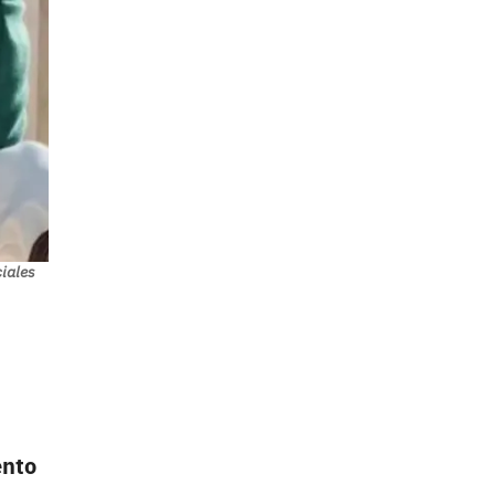
ciales
ento