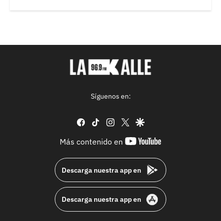
Síguenos en:
facebook
tiktok
instagram
twitter
google
youtube-
Más contenido en
footer
Descarga nuestra app en
Descarga nuestra app en