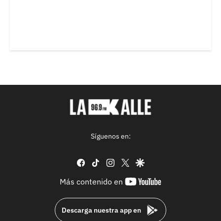
Síguenos en:
facebook
tiktok
instagram
twitter
google
youtube-
Más contenido en
footer
Descarga nuestra app en