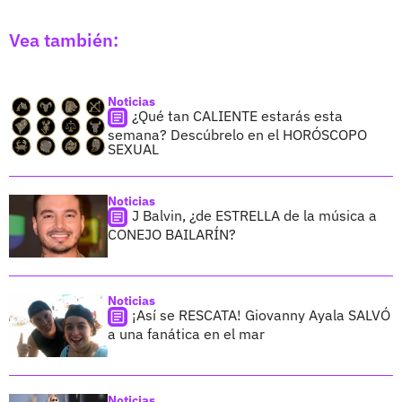
Vea también:
Noticias
¿Qué tan CALIENTE estarás esta
semana? Descúbrelo en el HORÓSCOPO
SEXUAL
Noticias
J Balvin, ¿de ESTRELLA de la música a
CONEJO BAILARÍN?
Noticias
¡Así se RESCATA! Giovanny Ayala SALVÓ
a una fanática en el mar
Noticias