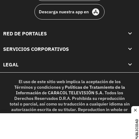
Descarga nuestra app en
RED DE PORTALES
SERVICIOS CORPORATIVOS
LEGAL
El uso de este sitio web implica la aceptación de los
Términos y condiciones
y
Políticas de Tratamiento de la
Información
de
CARACOL TELEVISIÓN S.A.
Todos los
Derechos Reservados D.R.A. Prohibida su reproducción
total o parcial, así como su traducción a cualquier idioma sin
autorización escrita de su titular. Reproduction in whole or
c
in part, or translation without written permission is
prohibited. All rights reserved 2025.
PUBLICIDAD
MIEMBRO DE: