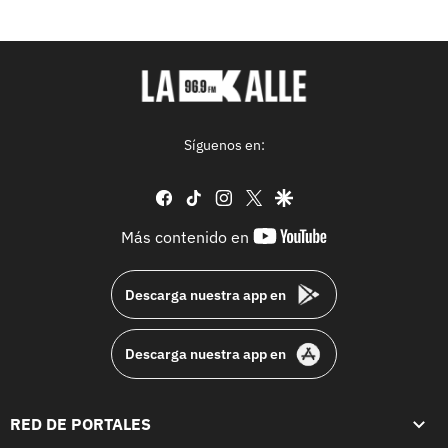
Síguenos en:
facebook
tiktok
instagram
twitter
google
youtube-
Más contenido en
footer
Descarga nuestra app en
Descarga nuestra app en
RED DE PORTALES