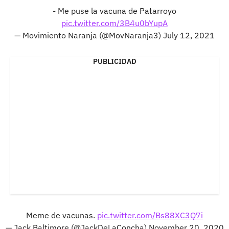
- Me puse la vacuna de Patarroyo
pic.twitter.com/3B4u0bYupA
— Movimiento Naranja (@MovNaranja3)
July 12, 2021
PUBLICIDAD
Meme de vacunas.
pic.twitter.com/Bs88XC3Q7i
— Jack Baltimore (@JackDeLaConcha)
November 20, 2020