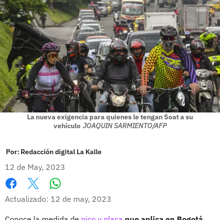
La nueva exigencia para quienes le tengan Soat a su
vehículo
JOAQUIN SARMIENTO/AFP
Por:
Redacción digital La Kalle
12 de May, 2023
Whatsapp
Facebook
X
Actualizado: 12 de may, 2023
Conoce la medida de
pico y placa
que aplica en Bogotá