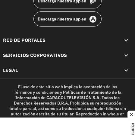
Descarga nuestra app en
Descarga nuestra app en
RED DE PORTALES
SERVICIOS CORPORATIVOS
LEGAL
El uso de este sitio web implica la aceptación de los
Términos y condiciones
y
Políticas de Tratamiento de la
Información
de
CARACOL TELEVISIÓN S.A.
Todos los
Derechos Reservados D.R.A. Prohibida su reproducción
total o parcial, así como su traducción a cualquier idioma sin
autorización escrita de su titular. Reproduction in whole or
c
in part, or translation without written permission is
prohibited. All rights reserved 2025.
PUBLICIDAD