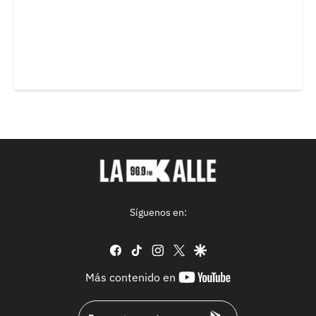
Síguenos en:
facebook
tiktok
instagram
twitter
google
youtube-
Más contenido en
footer