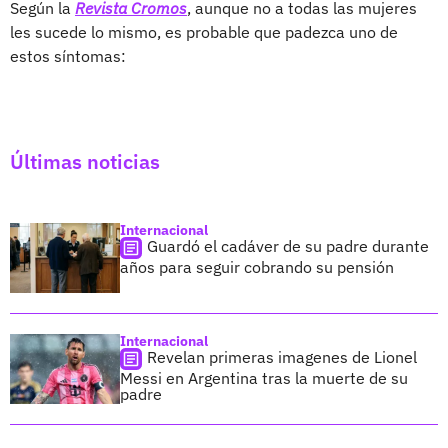
Según la
Revista Cromos
, aunque no a todas las mujeres
les sucede lo mismo, es probable que padezca uno de
estos síntomas:
Últimas noticias
Internacional
Guardó el cadáver de su padre durante
años para seguir cobrando su pensión
Internacional
Revelan primeras imagenes de Lionel
Messi en Argentina tras la muerte de su
padre