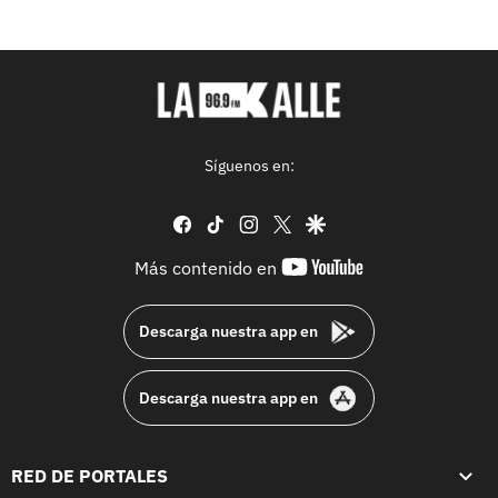
Síguenos en:
facebook
tiktok
instagram
twitter
google
youtube-
Más contenido en
footer
Descarga nuestra app en
Descarga nuestra app en
RED DE PORTALES