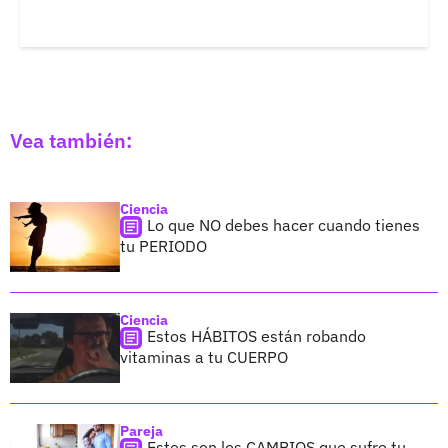
Vea también:
Ciencia
Lo que NO debes hacer cuando tienes
tu PERIODO
Ciencia
Estos HÁBITOS están robando
vitaminas a tu CUERPO
Pareja
Estos son los CAMBIOS que sufre tu