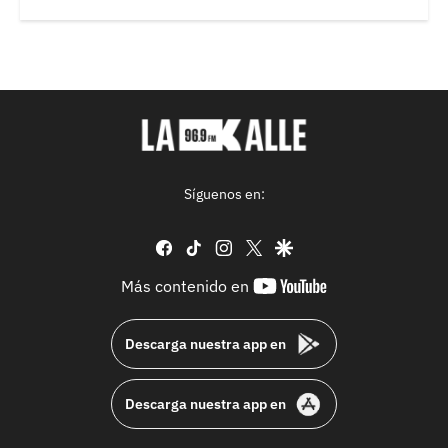
Síguenos en:
facebook
tiktok
instagram
twitter
google
youtube-
Más contenido en
footer
Descarga nuestra app en
Descarga nuestra app en