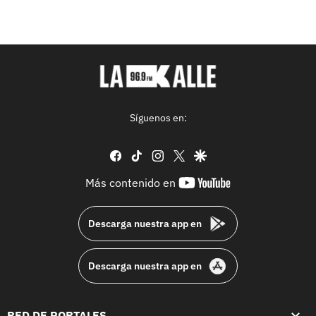
Síguenos en:
facebook
tiktok
instagram
twitter
google
youtube-
Más contenido en
footer
Descarga nuestra app en
Descarga nuestra app en
RED DE PORTALES