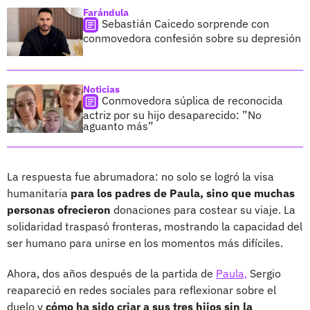
Farándula
Sebastián Caicedo sorprende con
conmovedora confesión sobre su depresión
Noticias
Conmovedora súplica de reconocida
actriz por su hijo desaparecido: ”No
aguanto más”
La respuesta fue abrumadora: no solo se logró la visa
humanitaria
para los padres de Paula, sino que muchas
personas ofrecieron
donaciones para costear su viaje. La
solidaridad traspasó fronteras, mostrando la capacidad del
ser humano para unirse en los momentos más difíciles.
Ahora, dos años después de la partida de
Paula,
Sergio
reapareció en redes sociales para reflexionar sobre el
duelo y
cómo ha sido criar a sus tres hijos sin la