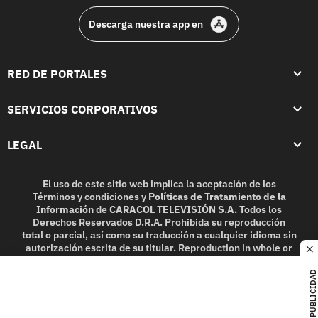
Descarga nuestra app en
RED DE PORTALES
SERVICIOS CORPORATIVOS
LEGAL
El uso de este sitio web implica la aceptación de los
Términos y condiciones
y
Políticas de Tratamiento de la
Información
de
CARACOL TELEVISIÓN S.A.
Todos los
Derechos Reservados D.R.A. Prohibida su reproducción
total o parcial, así como su traducción a cualquier idioma sin
autorización escrita de su titular. Reproduction in whole or
c
in part, or translation without written permission is
prohibited. All rights reserved 2025.
PUBLICIDAD
MIEMBRO DE: