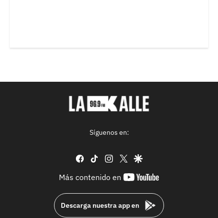
Síguenos en:
facebook
tiktok
instagram
twitter
google
youtube-
Más contenido en
footer
Descarga nuestra app en