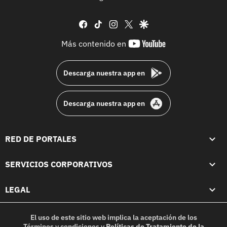
facebook
tiktok
instagram
twitter
google
youtube-
Más contenido en
footer
Descarga nuestra app en
Descarga nuestra app en
RED DE PORTALES
SERVICIOS CORPORATIVOS
LEGAL
El uso de este sitio web implica la aceptación de los
Términos y condiciones
y
Políticas de Tratamiento de la