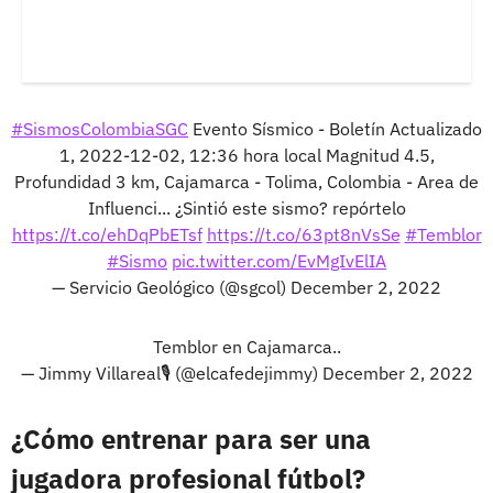
#SismosColombiaSGC
Evento Sísmico - Boletín Actualizado
1, 2022-12-02, 12:36 hora local Magnitud 4.5,
Profundidad 3 km, Cajamarca - Tolima, Colombia - Area de
Influenci... ¿Sintió este sismo? repórtelo
https://t.co/ehDqPbETsf
https://t.co/63pt8nVsSe
#Temblor
#Sismo
pic.twitter.com/EvMgIvElIA
— Servicio Geológico (@sgcol)
December 2, 2022
Temblor en Cajamarca..
— Jimmy Villareal🎙️ (@elcafedejimmy)
December 2, 2022
¿Cómo entrenar para ser una
jugadora profesional fútbol?