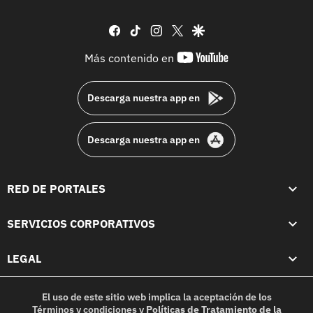
facebook
tiktok
instagram
twitter
google
youtube-
Más contenido en
footer
Descarga nuestra app en
Descarga nuestra app en
RED DE PORTALES
SERVICIOS CORPORATIVOS
LEGAL
El uso de este sitio web implica la aceptación de los
Términos y condiciones
y
Políticas de Tratamiento de la