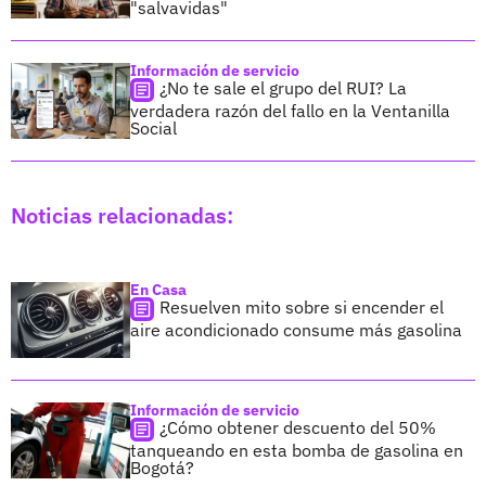
"salvavidas"
Información de servicio
¿No te sale el grupo del RUI? La
verdadera razón del fallo en la Ventanilla
Social
Noticias relacionadas:
En Casa
Resuelven mito sobre si encender el
aire acondicionado consume más gasolina
Información de servicio
¿Cómo obtener descuento del 50%
tanqueando en esta bomba de gasolina en
Bogotá?