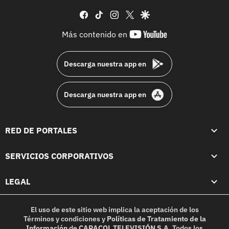
facebook
tiktok
instagram
twitter
google
youtube-
Más contenido en
footer
Descarga nuestra app en
Descarga nuestra app en
RED DE PORTALES
SERVICIOS CORPORATIVOS
LEGAL
El uso de este sitio web implica la aceptación de los
Términos y condiciones
y
Políticas de Tratamiento de la
Información
de
CARACOL TELEVISIÓN S.A.
Todos los