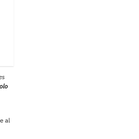
es
olo
e al