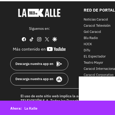
RED DE PORTA
Noticias Caracol
Caracol Televisión
Síguenos en:
Gol Caracol
Blu Radio
facebook
tiktok
instagram
twitter
google
HJCK
youtube-
Más contenido en
DiTu
footer
EL Espectador
Teatro Mayor
Descarga nuestra app en
Caracol Internaciona
Caracol Corporativo
Descarga nuestra app en
Caracol Next
El uso de este sitio web implica la aceptación de los
Térmi
TELEVISIÓN S.A.
Todos los Derechos Reservados D.R.A. Pr
idioma sin autorización escrita de su titular. Reproduction
La Kalle
rights reserved 2025.