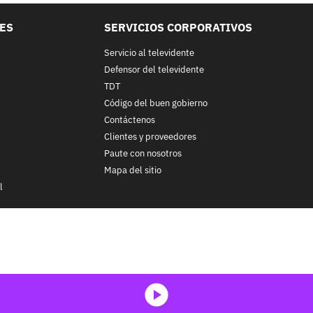
LES
SERVICIOS CORPORATIVOS
Servicio al televidente
Defensor del televidente
TDT
Código del buen gobierno
Contáctenos
Clientes y proveedores
Paute con nosotros
Mapa del sitio
l
nos y condiciones
y
Políticas de Tratamiento de la Información
de
CA
ohibida su reproducción total o parcial, así como su traducción a cu
 in whole or in part, or translation without written permission is prohib
media-icon