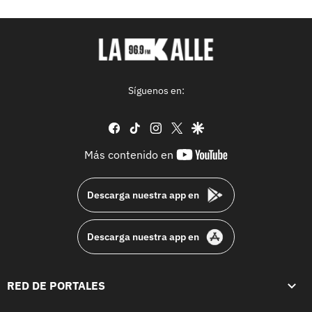
Síguenos en:
facebook
tiktok
instagram
twitter
google
youtube-
Más contenido en
footer
Descarga nuestra app en
Descarga nuestra app en
RED DE PORTALES