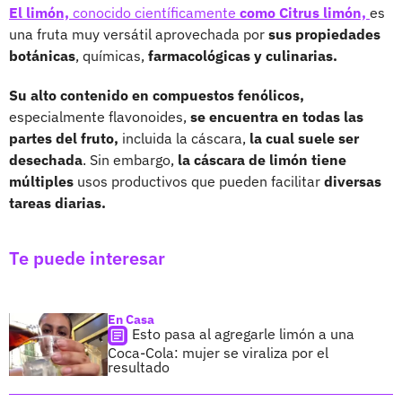
El limón,
conocido científicamente
como Citrus limón,
es
una fruta muy versátil aprovechada por
sus propiedades
botánicas
, químicas,
farmacológicas y culinarias.
Su alto contenido en compuestos fenólicos,
especialmente flavonoides,
se encuentra en todas las
partes del fruto,
incluida la cáscara,
la cual suele ser
desechada
. Sin embargo,
la cáscara de limón tiene
múltiples
usos productivos que pueden facilitar
diversas
tareas diarias.
Te puede interesar
En Casa
Esto pasa al agregarle limón a una
Coca-Cola: mujer se viraliza por el
resultado