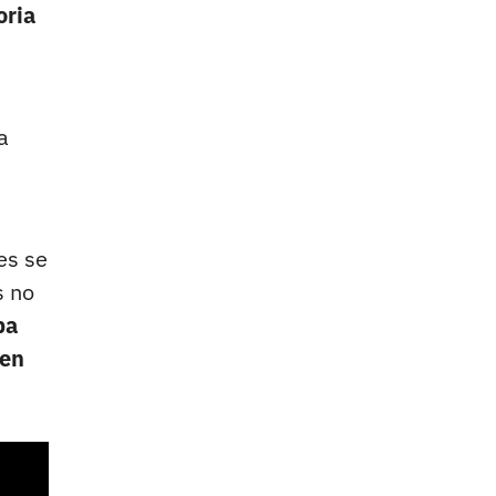
oria
a
es se
s no
ba
ben