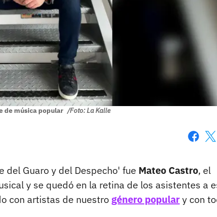
te de música popular
/Foto: La Kalle
Faceboo
X
he del Guaro y del Despecho' fue
Mateo Castro
, el
cal y se quedó en la retina de los asistentes a e
o con artistas de nuestro
género popular
y con t