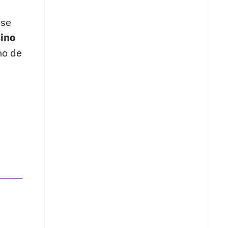
 se
sino
uno de