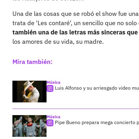
Una de las cosas que se robó el show fue una
trata de 'Les contaré', un sencillo que no solo
también una de las letras más sinceras qu
los amores de su vida, su madre.
Mira también:
Música
Luis Alfonso y su arriesgado video mu
Música
Pipe Bueno prepara mega concierto pa