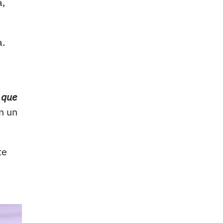
a,
a.
 que
n un
te