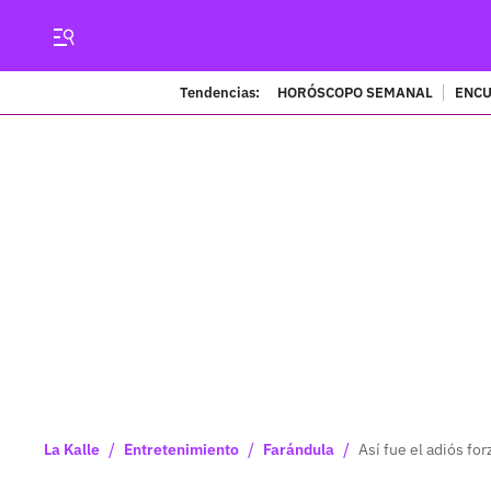
Tendencias:
HORÓSCOPO SEMANAL
ENCU
/
/
/
La Kalle
Entretenimiento
Farándula
Así fue el adiós fo