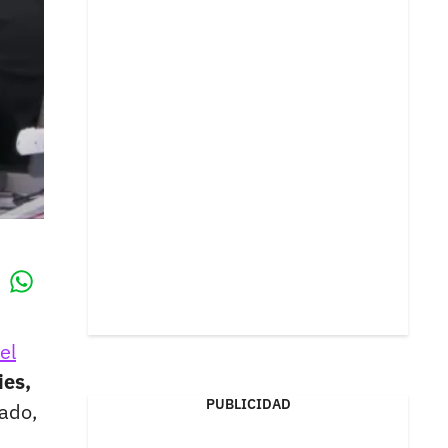
Whatsapp
k
el
ies,
PUBLICIDAD
ado,