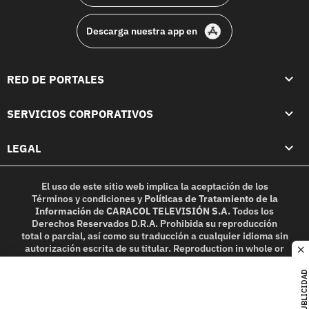
Descarga nuestra app en
RED DE PORTALES
SERVICIOS CORPORATIVOS
LEGAL
El uso de este sitio web implica la aceptación de los
Términos y condiciones
y
Políticas de Tratamiento de la
Información
de
CARACOL TELEVISIÓN S.A.
Todos los
Derechos Reservados D.R.A. Prohibida su reproducción
total o parcial, así como su traducción a cualquier idioma sin
autorización escrita de su titular. Reproduction in whole or
c
in part, or translation without written permission is
prohibited. All rights reserved 2025.
PUBLICIDAD
MIEMBRO DE: