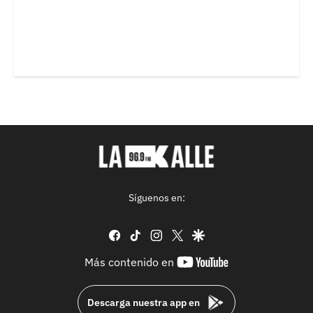
Síguenos en:
facebook
tiktok
instagram
twitter
google
youtube-
Más contenido en
footer
Descarga nuestra app en