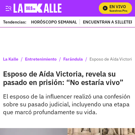
EN VIVO
Mira Todos Nuestros Programas
Tendencias:
HORÓSCOPO SEMANAL
ENCUENTRAN A SILLETER
PUBLICIDAD
/
/
/
La Kalle
Entretenimiento
Farándula
Esposo de Aída Victoria,
Esposo de Aída Victoria, revela su
pasado en prisión: “No estaría vivo”
El esposo de la influencer realizó una confesión
sobre su pasado judicial, incluyendo una etapa
que marcó profundamente su vida.