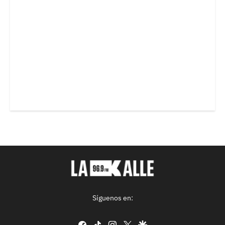
Síguenos en:
facebook
tiktok
instagram
twitter
google