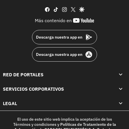
facebook
tiktok
instagram
twitter
google
youtube-
Más contenido en
footer
Descarga nuestra app en
Descarga nuestra app en
RED DE PORTALES
SERVICIOS CORPORATIVOS
LEGAL
El uso de este sitio web implica la aceptación de los
Términos y condiciones
y
Políticas de Tratamiento de la