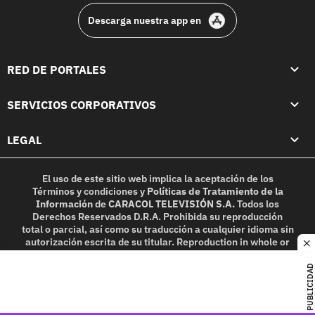
Descarga nuestra app en
RED DE PORTALES
SERVICIOS CORPORATIVOS
LEGAL
El uso de este sitio web implica la aceptación de los
Términos y condiciones
y
Políticas de Tratamiento de la
Información
de
CARACOL TELEVISIÓN S.A.
Todos los
Derechos Reservados D.R.A. Prohibida su reproducción
total o parcial, así como su traducción a cualquier idioma sin
autorización escrita de su titular. Reproduction in whole or
c
in part, or translation without written permission is
prohibited. All rights reserved 2025.
PUBLICIDAD
MIEMBRO DE: