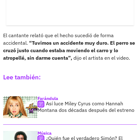
El cantante relató que el hecho sucedió de forma
accidental.
“Tuvimos un accidente muy duro. El perro se
cruzó justo cuando estaba moviendo el carro y lo
atropellé, sin darme cuenta”,
dijo el artista en el video.
Lee también:
Farándula
Así luce Miley Cyrus como Hannah
Montana dos décadas después del estreno
Música
¿Quién fue el verdadero Simón? El