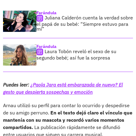
Farándula
Juliana Calderón cuenta la verdad sobre
el papá de su bebé: “Siempre estuvo para
mí”
Farándula
Laura Tobón reveló el sexo de su
segundo bebé; así fue la sorpresa
Puedes leer:
¿Paola Jara está embarazada de nuevo? El
gesto que despierta sospechas y emoción
Arnau utilizó su perfil para contar lo ocurrido y despedirse
de su amigo perruno.
En el texto dejó claro el vínculo que
mantenía con su mascota y recordó varios momentos
compartidos.
La publicación rápidamente se difundió
entre usuarios que siguen su carrera musical.