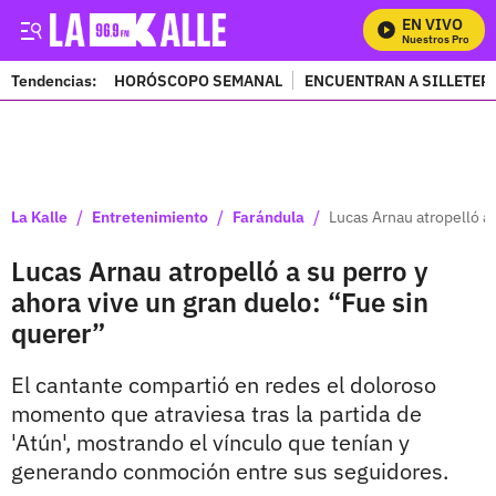
EN VIVO
Mira Todos Nuestros Programa
Tendencias:
HORÓSCOPO SEMANAL
ENCUENTRAN A SILLETER
PUBLICIDAD
/
/
/
La Kalle
Entretenimiento
Farándula
Lucas Arnau atropelló a 
Lucas Arnau atropelló a su perro y
ahora vive un gran duelo: “Fue sin
querer”
El cantante compartió en redes el doloroso
momento que atraviesa tras la partida de
'Atún', mostrando el vínculo que tenían y
generando conmoción entre sus seguidores.