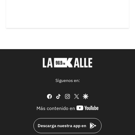
Síguenos en:
facebook
tiktok
instagram
twitter
google
youtube-
Más contenido en
footer
Descarga nuestra app en