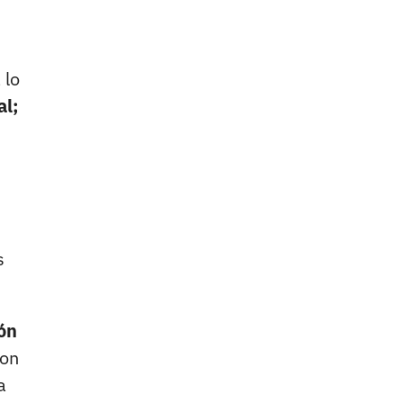
 lo
al;
s
ión
con
a