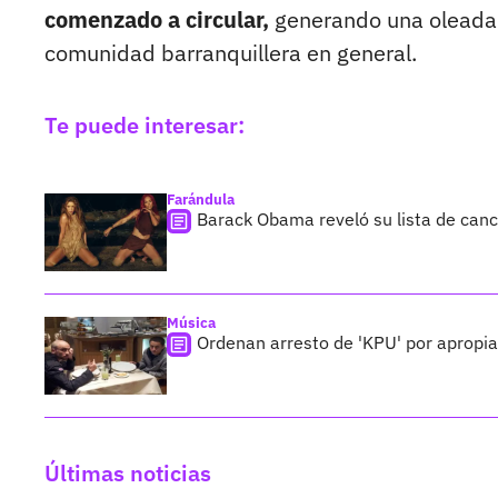
comenzado a circular,
generando una oleada d
comunidad barranquillera en general.
Te puede interesar:
Farándula
Barack Obama reveló su lista de canci
Música
Ordenan arresto de 'KPU' por apropi
Últimas noticias