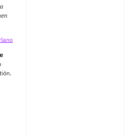
na
nen
rlano
de
o
tión.