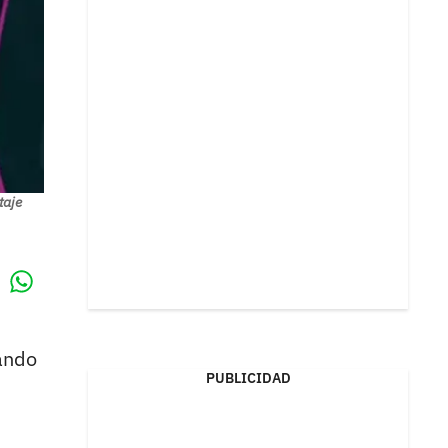
taje
Whatsapp
k
zando
PUBLICIDAD