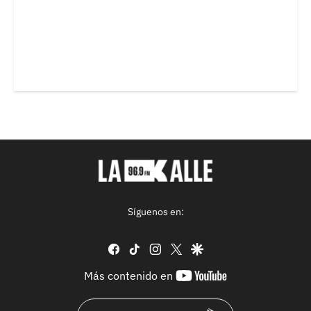
Síguenos en:
facebook
tiktok
instagram
twitter
google
youtube-
Más contenido en
footer