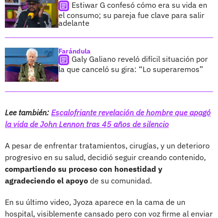
Estiwar G confesó cómo era su vida en
el consumo; su pareja fue clave para salir
adelante
Farándula
Galy Galiano reveló difícil situación por
la que canceló su gira: “Lo superaremos”
Lee también:
Escalofriante revelación de hombre que apagó
la vida de John Lennon tras 45 años de silencio
A pesar de enfrentar tratamientos, cirugías, y un deterioro
progresivo en su salud, decidió seguir creando contenido,
compartiendo su proceso con honestidad y
agradeciendo el apoyo
de su comunidad.
En su último video, Jyoza aparece en la cama de un
hospital, visiblemente cansado pero con voz firme al enviar