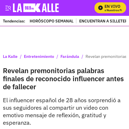
EN VIVO
Mira Todos Nuestros Program
Tendencias:
HORÓSCOPO SEMANAL
ENCUENTRAN A SILLETER
PUBLICIDAD
/
/
/
La Kalle
Entretenimiento
Farándula
Revelan premonitorias p
Revelan premonitorias palabras
finales de reconocido influencer antes
de fallecer
El influencer español de 28 años sorprendió a
sus seguidores al compartir un video con
emotivo mensaje de reflexión, gratitud y
esperanza.