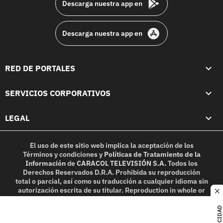
Descarga nuestra app en
Descarga nuestra app en
RED DE PORTALES
SERVICIOS CORPORATIVOS
LEGAL
El uso de este sitio web implica la aceptación de los
Términos y condiciones
y
Políticas de Tratamiento de la
Información
de
CARACOL TELEVISIÓN S.A.
Todos los
Derechos Reservados D.R.A. Prohibida su reproducción
total o parcial, así como su traducción a cualquier idioma sin
autorización escrita de su titular. Reproduction in whole or
c
in part, or translation without written permission is
prohibited. All rights reserved 2025.
PUBLICIDAD