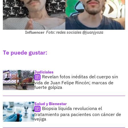
Influencer
Foto: redes sociales @juanjyoza
Te puede gustar:
Judiciales
Revelan fotos inéditas del cuerpo sin
vida de Juan Felipe Rincón; marcas de
fuerte golpiza
Salud y Bienestar
Biopsia líquida revoluciona el
tratamiento para pacientes con cáncer de
vejiga