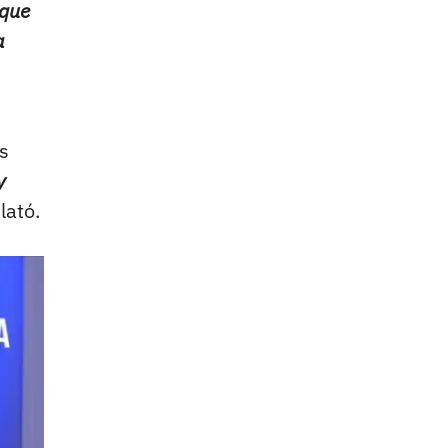
 que
a
es
y
lató.