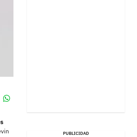
Whatsapp
k
os
evin
PUBLICIDAD