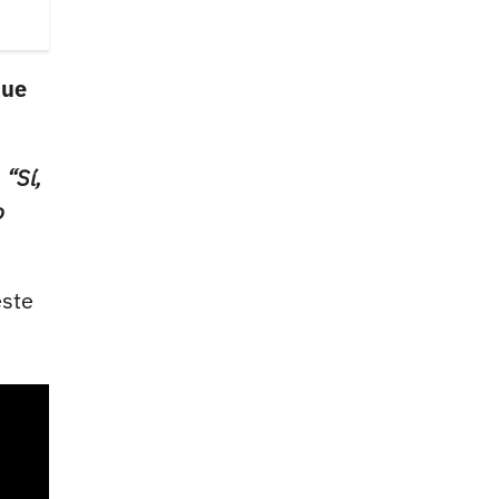
que
.
“Sí,
o
este