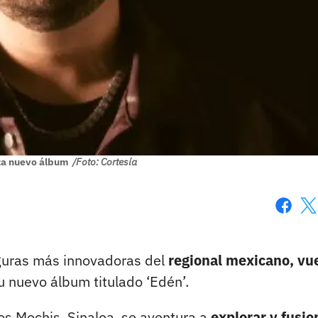
za nuevo álbum
/Foto: Cortesía
Faceboo
X
iguras más innovadoras del
regional mexicano, vu
 nuevo álbum titulado ‘Edén’.
Los Mochis, Sinaloa, se aventura a
explorar y fusio