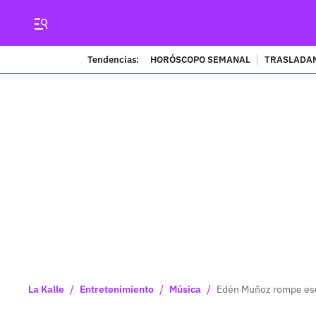
Tendencias:
HORÓSCOPO SEMANAL
TRASLADAN
/
/
/
La Kalle
Entretenimiento
Música
Edén Muñoz rompe esq