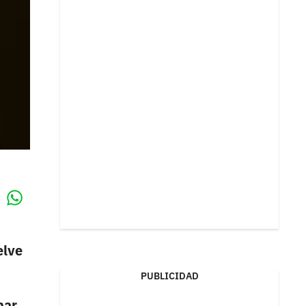
Whatsapp
k
elve
PUBLICIDAD
nar