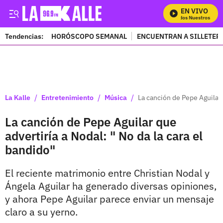
EN VIVO
Mira Todos Nuestros Progr
Tendencias:
HORÓSCOPO SEMANAL
ENCUENTRAN A SILLETER
PUBLICIDAD
/
/
/
La Kalle
Entretenimiento
Música
La canción de Pepe Aguilar 
La canción de Pepe Aguilar que
advertiría a Nodal: " No da la cara el
bandido"
El reciente matrimonio entre Christian Nodal y
Ángela Aguilar ha generado diversas opiniones,
y ahora Pepe Aguilar parece enviar un mensaje
claro a su yerno.