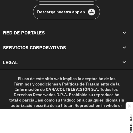
Descarga nuestra app en
RED DE PORTALES
SERVICIOS CORPORATIVOS
LEGAL
El uso de este sitio web implica la aceptación de los
Términos y condiciones
y
Políticas de Tratamiento de la
Información
de
CARACOL TELEVISIÓN S.A.
Todos los
Derechos Reservados D.R.A. Prohibida su reproducción
total o parcial, así como su traducción a cualquier idioma sin
autorización escrita de su titular. Reproduction in whole or
c
in part, or translation without written permission is
prohibited. All rights reserved 2025.
PUBLICIDAD
MIEMBRO DE: