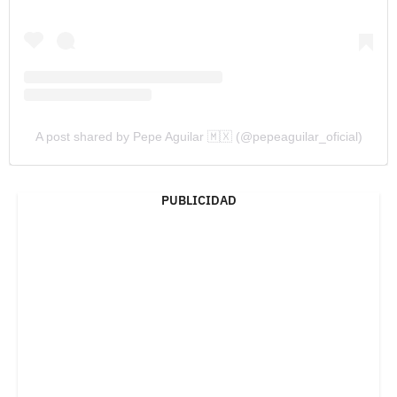
A post shared by Pepe Aguilar 🇲🇽 (@pepeaguilar_oficial)
PUBLICIDAD