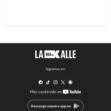
Síguenos en:
facebook
tiktok
instagram
twitter
google
youtube-
Más contenido en
footer
Descarga nuestra app en