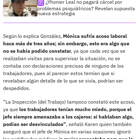
¿Yhonier Leal no pagará cárcel por
problemas psiquiátricos? Revelan supuesta
nueva estrategia
Según lo explica González,
Mónica sufría acoso laboral
hace más de tres años; sin embargo, esto era algo que
no se había podido constatar
, ya que cada vez que se
realizaban visitas para supervisar la situación, no se
contaba con declaraciones precisas de ninguno de los
trabajadores, pues al parecer estos temían que si
revelaban algún detalle de lo que se vivía, podrían ser
despedidos.
“La Inspección (del Trabajo) tampoco constató este acoso,
ya que
los trabajadores tenían mucho miedo, porque el
jefe siempre amenazaba a los cajeros: si hablaban algo,
podían ser desvinculados”
, señaló Karen quien también
aseguró que el jefe de Mónica en varias ocasiones ignoró
los certificados médicos l
a mujer presentaba para que la