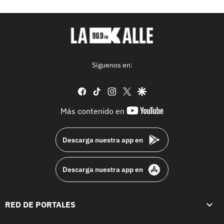
Síguenos en:
facebook
tiktok
instagram
twitter
google
youtube-
Más contenido en
footer
Descarga nuestra app en
Descarga nuestra app en
RED DE PORTALES