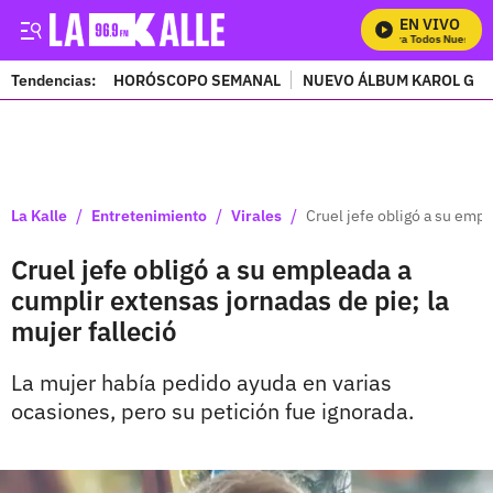
EN VIVO
Mira Todos Nuestros 
Tendencias:
HORÓSCOPO SEMANAL
NUEVO ÁLBUM KAROL G
PUBLICIDAD
/
/
/
La Kalle
Entretenimiento
Virales
Cruel jefe obligó a su empl
Cruel jefe obligó a su empleada a
cumplir extensas jornadas de pie; la
mujer falleció
La mujer había pedido ayuda en varias
ocasiones, pero su petición fue ignorada.