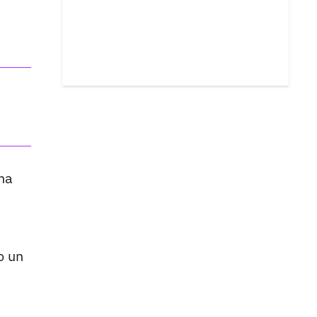
na
o un