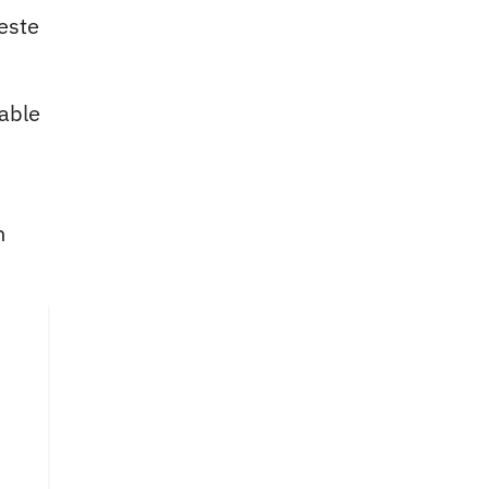
 este
able
n