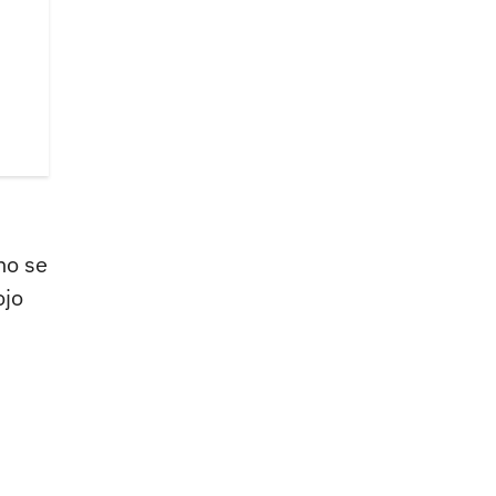
no se
ojo