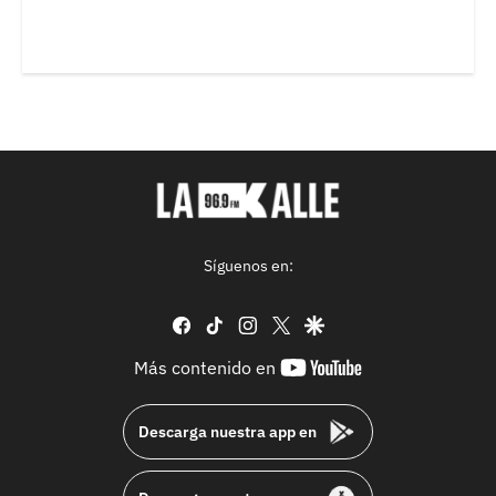
Síguenos en:
facebook
tiktok
instagram
twitter
google
youtube-
Más contenido en
footer
Descarga nuestra app en