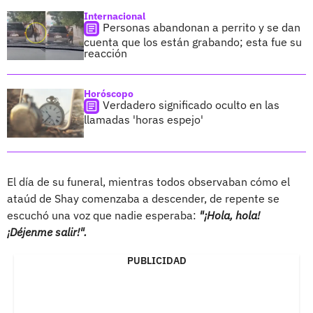
Internacional
Personas abandonan a perrito y se dan
cuenta que los están grabando; esta fue su
reacción
Horóscopo
Verdadero significado oculto en las
llamadas 'horas espejo'
El día de su funeral, mientras todos observaban cómo el
ataúd de Shay comenzaba a descender, de repente se
escuchó una voz que nadie esperaba:
"¡Hola, hola!
¡Déjenme salir!".
PUBLICIDAD