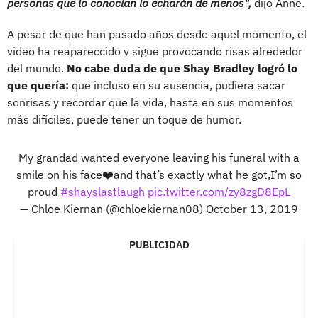
personas que lo conocían lo echarán de menos",
dijo Anne.
A pesar de que han pasado años desde aquel momento, el
video ha reapareccido y sigue provocando risas alrededor
del mundo.
No cabe duda de que Shay Bradley logró lo
que quería:
que incluso en su ausencia, pudiera sacar
sonrisas y recordar que la vida, hasta en sus momentos
más difíciles, puede tener un toque de humor.
My grandad wanted everyone leaving his funeral with a
smile on his face❤️and that’s exactly what he got,I’m so
proud
#shayslastlaugh
pic.twitter.com/zy8zgD8EpL
— Chloe Kiernan (@chloekiernan08)
October 13, 2019
PUBLICIDAD