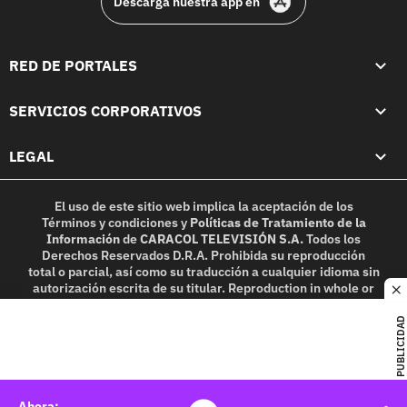
Descarga nuestra app en
RED DE PORTALES
SERVICIOS CORPORATIVOS
LEGAL
El uso de este sitio web implica la aceptación de los
Términos y condiciones
y
Políticas de Tratamiento de la
Información
de
CARACOL TELEVISIÓN S.A.
Todos los
Derechos Reservados D.R.A. Prohibida su reproducción
total o parcial, así como su traducción a cualquier idioma sin
autorización escrita de su titular. Reproduction in whole or
c
in part, or translation without written permission is
prohibited. All rights reserved 2025.
PUBLICIDAD
MIEMBRO DE: