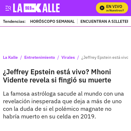
EN VIVO
Mira Todos Nuestros Progra
Tendencias:
HORÓSCOPO SEMANAL
ENCUENTRAN A SILLETER
PUBLICIDAD
/
/
/
La Kalle
Entretenimiento
Virales
¿Jeffrey Epstein está vivo?
¿Jeffrey Epstein está vivo? Mhoni
Vidente revela si fingió su muerte
La famosa astróloga sacude al mundo con una
revelación inesperada que deja a más de uno
con la duda de si el polémico magnate no
habría muerto en su celda en 2019.