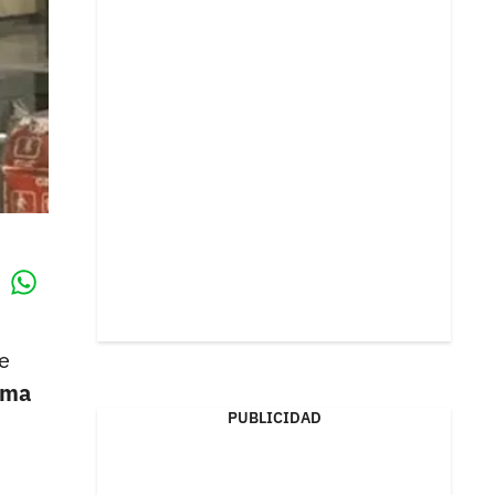
Whatsapp
k
e
ema
PUBLICIDAD