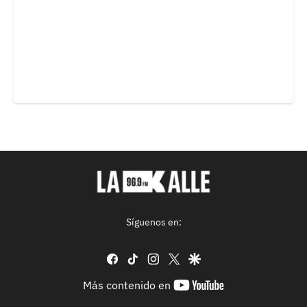
Síguenos en:
facebook
tiktok
instagram
twitter
google
youtube-
Más contenido en
footer