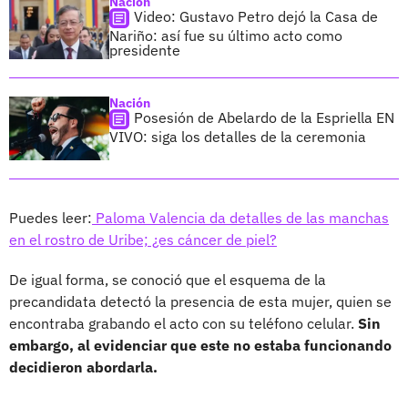
Nación
Video: Gustavo Petro dejó la Casa de
Nariño: así fue su último acto como
presidente
Nación
Posesión de Abelardo de la Espriella EN
VIVO: siga los detalles de la ceremonia
Puedes leer:
Paloma Valencia da detalles de las manchas
en el rostro de Uribe; ¿es cáncer de piel?
De igual forma, se conoció que el esquema de la
precandidata detectó la presencia de esta mujer, quien se
encontraba grabando el acto con su teléfono celular.
Sin
embargo, al evidenciar que este no estaba funcionando
decidieron abordarla.