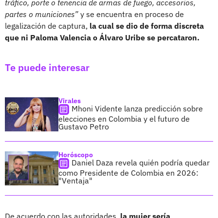
tráfico, porte o tenencia de armas de fuego, accesorios,
partes o municiones”
y se encuentra en proceso de
legalización de captura,
la cual se dio de forma discreta
que ni Paloma Valencia o Álvaro Uribe se percataron.
Te puede interesar
Virales
Mhoni Vidente lanza predicción sobre
elecciones en Colombia y el futuro de
Gustavo Petro
Horóscopo
Daniel Daza revela quién podría quedar
como Presidente de Colombia en 2026:
"Ventaja"
De acuerdo con las autoridades,
la mujer sería