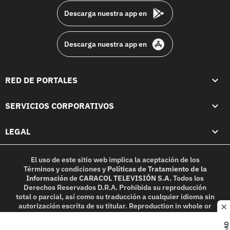
Descarga nuestra app en
Descarga nuestra app en
RED DE PORTALES
SERVICIOS CORPORATIVOS
LEGAL
El uso de este sitio web implica la aceptación de los
Términos y condiciones
y
Políticas de Tratamiento de la
Información
de
CARACOL TELEVISIÓN S.A.
Todos los
Derechos Reservados D.R.A. Prohibida su reproducción
total o parcial, así como su traducción a cualquier idioma sin
autorización escrita de su titular. Reproduction in whole or
c
in part, or translation without written permission is
prohibited. All rights reserved 2025.