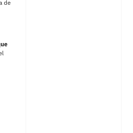
a de
que
el