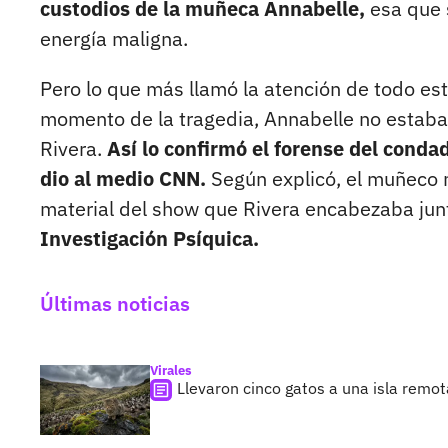
custodios de la muñeca Annabelle,
esa que 
energía maligna.
Pero lo que más llamó la atención de todo este
momento de la tragedia, Annabelle no estaba 
Rivera.
Así lo confirmó el forense del cond
dio al medio CNN.
Según explicó, el muñeco n
material del show que Rivera encabezaba jun
Investigación Psíquica.
Últimas noticias
Virales
Llevaron cinco gatos a una isla remo