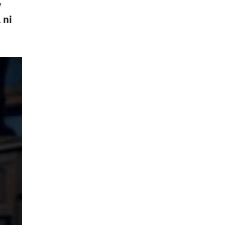
y
 ni