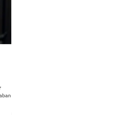
r
taban