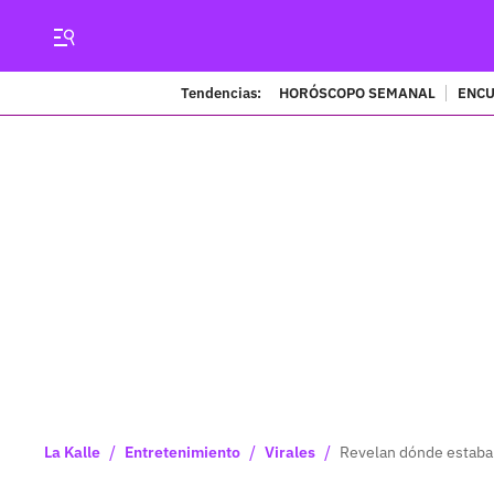
Tendencias:
HORÓSCOPO SEMANAL
ENCU
/
/
/
La Kalle
Entretenimiento
Virales
Revelan dónde estaba