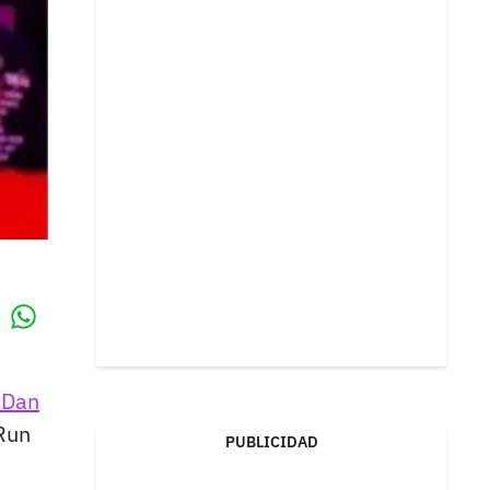
Whatsapp
k
 Dan
 Run
PUBLICIDAD