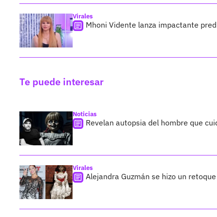
Virales
Mhoni Vidente lanza impactante predi
Te puede interesar
Noticias
Revelan autopsia del hombre que cu
Virales
Alejandra Guzmán se hizo un retoque 