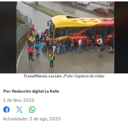
TransMilenio varado
/Foto: Captura de video
Por:
Redacción digital La Kalle
1 de Nov, 2022
Whatsapp
Facebook
X
Actualizado: 2 de ago, 2023