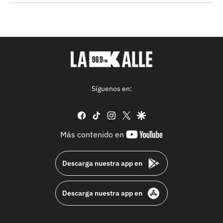
Síguenos en:
facebook
tiktok
instagram
twitter
google
youtube-
Más contenido en
footer
Descarga nuestra app en
Descarga nuestra app en