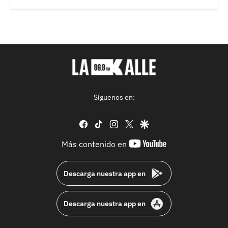
Síguenos en:
facebook
tiktok
instagram
twitter
google
youtube-
Más contenido en
footer
Descarga nuestra app en
Descarga nuestra app en