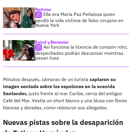
Noticias
Ella era María Paz Peñaloza quien
perdió la vida víctima de falso cirujano en
Nueva York
Salud y Bienestar
Así funciona la licencia de corazón roto;
despechados podrán descansar mientras
pasan tusa
Minutos después, cámaras de un turista
captaron su
imagen sentada sobre los espolones en la avenida
Santander,
justo frente al mar Caribe, cerca del antiguo
Café del Mar. Vestía un short blanco y una blusa con flores
blancas y doradas, como relataron sus allegados.
Nuevas pistas sobre la desaparición