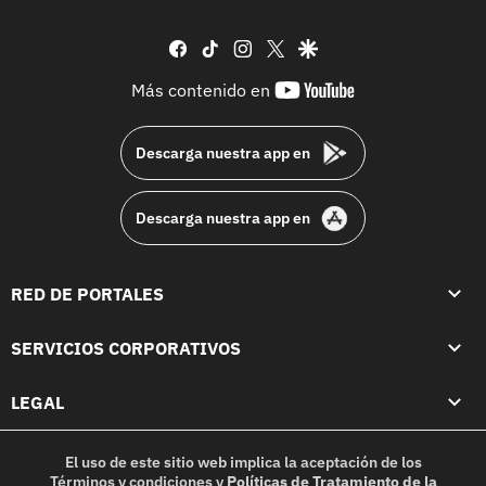
facebook
tiktok
instagram
twitter
google
youtube-
Más contenido en
footer
Descarga nuestra app en
Descarga nuestra app en
RED DE PORTALES
SERVICIOS CORPORATIVOS
LEGAL
El uso de este sitio web implica la aceptación de los
Términos y condiciones
y
Políticas de Tratamiento de la