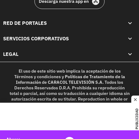
Descarga nuestra app en
RED DE PORTALES
SERVICIOS CORPORATIVOS
LEGAL
El uso de este sitio web implica la aceptación de los
Términos y condiciones
y
Políticas de Tratamiento de la
Información
de
CARACOL TELEVISIÓN S.A.
Todos los
Derechos Reservados D.R.A. Prohibida su reproducción
total o parcial, así como su traducción a cualquier idioma sin
autorización escrita de su titular. Reproduction in whole or
c
in part, or translation without written permission is
prohibited. All rights reserved 2025.
PUBLICIDAD
MIEMBRO DE: