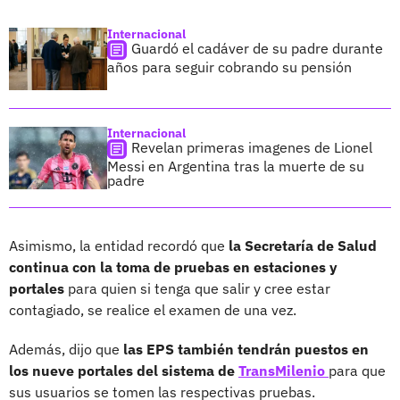
Internacional
Guardó el cadáver de su padre durante
años para seguir cobrando su pensión
Internacional
Revelan primeras imagenes de Lionel
Messi en Argentina tras la muerte de su
padre
Asimismo, la entidad recordó que
la Secretaría de Salud
continua con la toma de pruebas en estaciones y
portales
para quien si tenga que salir y cree estar
contagiado, se realice el examen de una vez.
Además, dijo que
las EPS también tendrán puestos en
los nueve portales del sistema de
TransMilenio
para que
sus usuarios se tomen las respectivas pruebas.