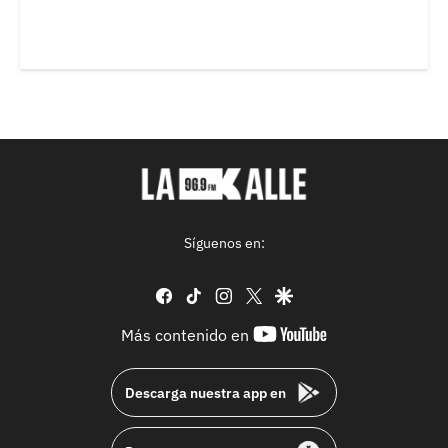
Síguenos en:
facebook
tiktok
instagram
twitter
google
youtube-
Más contenido en
footer
Descarga nuestra app en