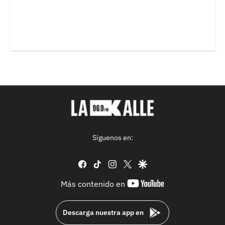
Síguenos en:
facebook
tiktok
instagram
twitter
google
youtube-
Más contenido en
footer
Descarga nuestra app en