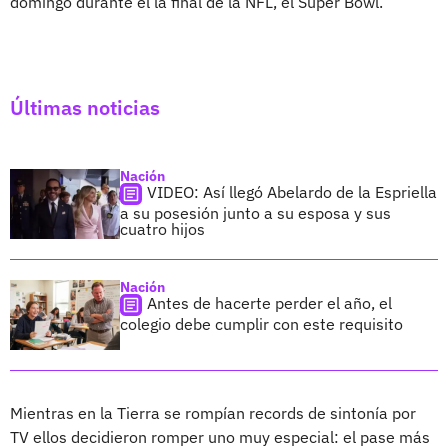
domingo durante el la final de la NFL, el Super Bowl.
Últimas noticias
Nación
VIDEO: Así llegó Abelardo de la Espriella
a su posesión junto a su esposa y sus
cuatro hijos
Nación
Antes de hacerte perder el año, el
colegio debe cumplir con este requisito
Mientras en la Tierra se rompían records de sintonía por
TV ellos decidieron romper uno muy especial: el pase más