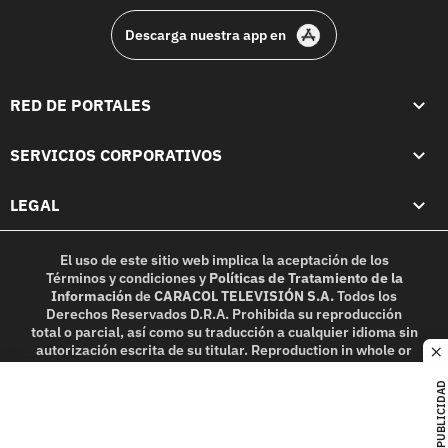
Descarga nuestra app en
RED DE PORTALES
SERVICIOS CORPORATIVOS
LEGAL
El uso de este sitio web implica la aceptación de los
Términos y condiciones
y
Políticas de Tratamiento de la
Información
de
CARACOL TELEVISIÓN S.A.
Todos los
Derechos Reservados D.R.A. Prohibida su reproducción
total o parcial, así como su traducción a cualquier idioma sin
autorización escrita de su titular. Reproduction in whole or
c
in part, or translation without written permission is
prohibited. All rights reserved 2025.
PUBLICIDAD
MIEMBRO DE: