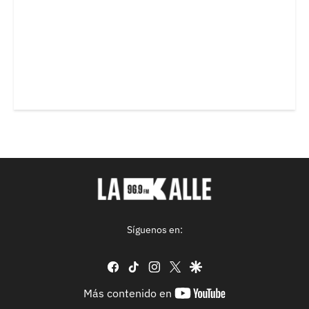
Síguenos en:
facebook
tiktok
instagram
twitter
google
youtube-
Más contenido en
footer