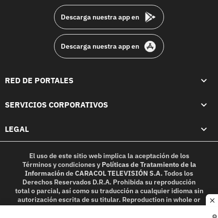
Descarga nuestra app en
Descarga nuestra app en
RED DE PORTALES
SERVICIOS CORPORATIVOS
LEGAL
El uso de este sitio web implica la aceptación de los
Términos y condiciones
y
Políticas de Tratamiento de la
Información
de
CARACOL TELEVISIÓN S.A.
Todos los
Derechos Reservados D.R.A. Prohibida su reproducción
total o parcial, así como su traducción a cualquier idioma sin
autorización escrita de su titular. Reproduction in whole or
c
in part, or translation without written permission is
prohibited. All rights reserved 2025.