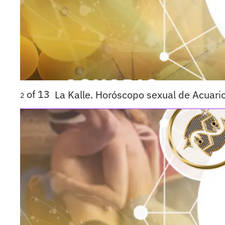
of
13
La Kalle. Horóscopo sexual de Acuari
2