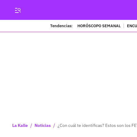
Tendencias:
HORÓSCOPO SEMANAL
ENCU
/
/
La Kalle
Noticias
¿Con cuál te identificas? Estos son los