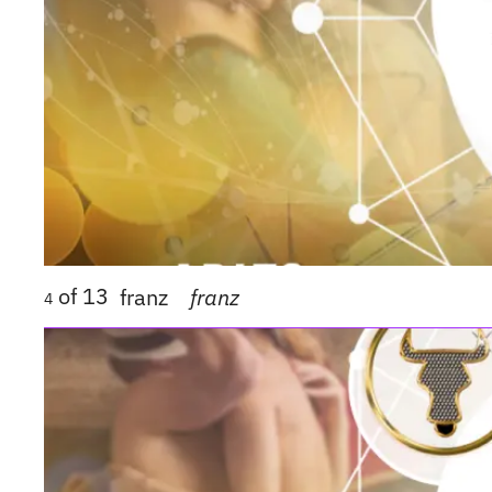
of
13
franz
franz
4