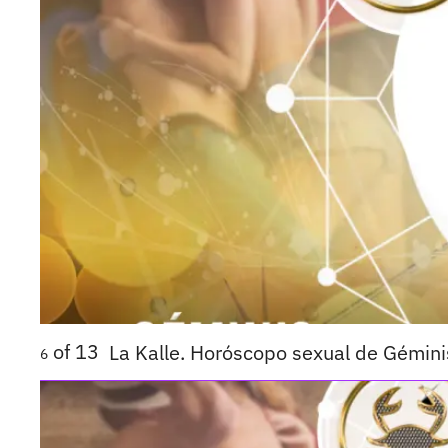
of
13
La Kalle. Horóscopo sexual de Gémini
6