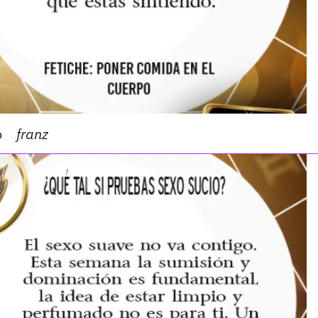
o
franz